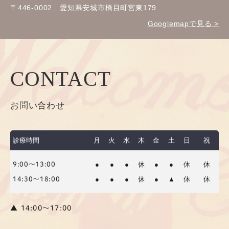
〒446-0002 愛知県安城市橋目町宮東179
Googlemapで見る >
CONTACT
お問い合わせ
診療時間
月
火
水
木
金
土
日
祝
●
●
●
休
●
●
休
休
9:00～13:00
●
●
●
休
●
▲
休
休
14:30～18:00
▲ 14:00〜17:00