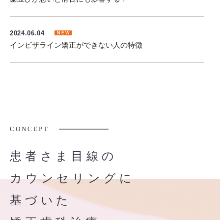
2024.06.04
インビザライン矯正ができない人の特徴
2024.05.21
歯並びの悪化につながりかねない「５つの悪習慣」
2024.05.09
CONCEPT
ほうれい線と歯並びは関係がある？
患者さま目線の
2024.05.05
カウンセリングに
マウスピースの違和感はいつまで続く？
基づいた
2024.04.05