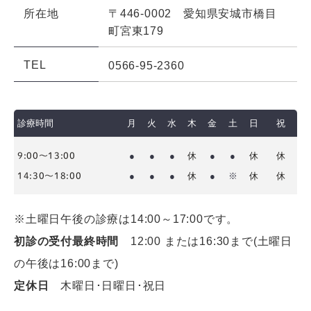
所在地
〒446-0002 愛知県安城市橋目
町宮東179
TEL
0566-95-2360
診療時間
月
火
水
木
金
土
日
祝
●
●
●
休
●
●
休
休
9:00～13:00
●
●
●
休
●
※
休
休
14:30～18:00
※土曜日午後の診療は14:00～17:00です。
初診の受付最終時間
12:00 または16:30まで(土曜日
の午後は16:00まで)
定休日
木曜日･日曜日･祝日