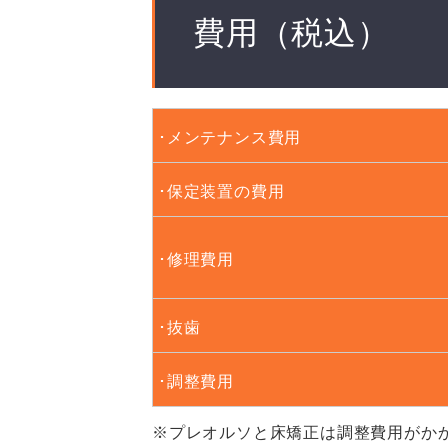
費用（税込）
･メンテナンス費用
･保定装置の費用
･修理費用
･抜歯
･調整費用
※プレオルソと床矯正は調整費用がか