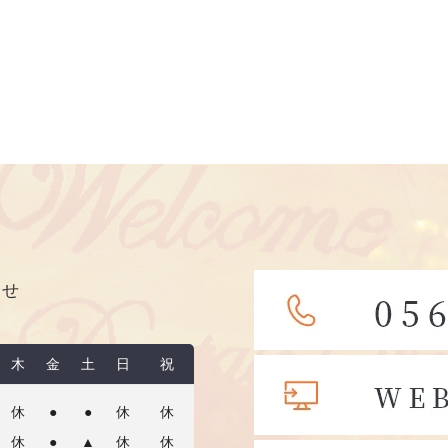
わせ
木
金
土
日
祝
休
●
●
休
休
休
●
▲
休
休