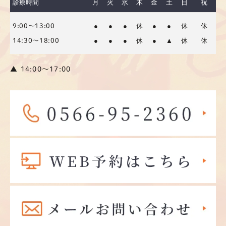
診療時間
月
火
水
木
金
土
日
祝
●
●
●
休
●
●
休
休
9:00～13:00
●
●
●
休
●
▲
休
休
14:30～18:00
▲ 14:00〜17:00