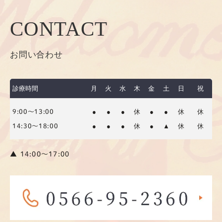
CONTACT
お問い合わせ
診療時間
月
火
水
木
金
土
日
祝
●
●
●
休
●
●
休
休
9:00～13:00
●
●
●
休
●
▲
休
休
14:30～18:00
▲ 14:00〜17:00