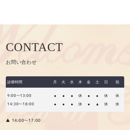
CONTACT
お問い合わせ
診療時間
月
火
水
木
金
土
日
祝
●
●
●
休
●
●
休
休
9:00～13:00
●
●
●
休
●
▲
休
休
14:30～18:00
▲ 14:00〜17:00