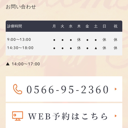
お問い合わせ
診療時間
月
火
水
木
金
土
日
祝
●
●
●
休
●
●
休
休
9:00～13:00
●
●
●
休
●
▲
休
休
14:30～18:00
▲ 14:00〜17:00